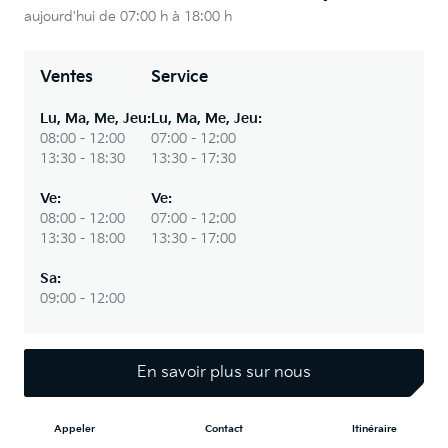
aujourd'hui de 07:00 h à 18:00 h
Ventes
Service
Lu
,
Ma
,
Me
,
Jeu
:
Lu
,
Ma
,
Me
,
Jeu
:
08:00 - 12:00
07:00 - 12:00
13:30 - 18:30
13:30 - 17:30
Ve
:
Ve
:
08:00 - 12:00
07:00 - 12:00
13:30 - 18:00
13:30 - 17:00
Sa
:
09:00 - 12:00
En savoir plus sur nous
Appeler
Contact
Itinéraire